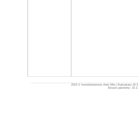
2015 © Insinööritoimisto Antti Alho | Kulmakatu 18
Sivusto päivitetty: 10.