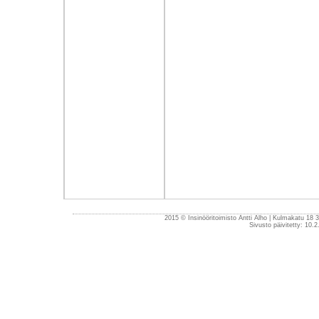
2015 © Insinööritoimisto Antti Alho | Kulmakatu 18
Sivusto päivitetty: 10.