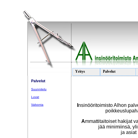
Yritys
Palvelut
Palvelut
Suunnitelu
Luvat
I
nsinööritoimisto Alhon pal
Valvonta
poikkeuslupah
A
mmattitaitoiset hakijat v
jää minimiinsä, yli
ja asiat